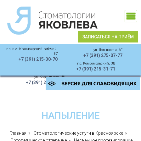
О клиниках
Услуги
Специалисты
ЗАПИСАТЬСЯ НА ПРИЁМ
Отзывы
пр. им. Красноярский рабочий,
ул. Ястынская, 6Г
87
+7 (391)
275-07-77
Новости
+7 (391)
215-30-70
пр. Комсомольский, 3Д
+7 (391)
215-31-71
ул. Караульная, 48
+7 (391)
214-13-05
НАПЫЛЕНИЕ
Главная
»
Стоматологические услуги в Красноярске
»
Ортопедическое отделение
»
Несъемное протезирование