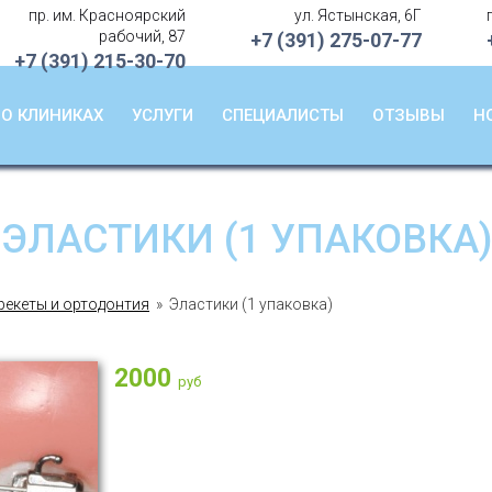
пр. им. Красноярский
ул. Ястынская, 6Г
О клиниках
рабочий, 87
+7 (391)
275-07-77
+7 (391)
215-30-70
Услуги
Специалисты
О КЛИНИКАХ
УСЛУГИ
СПЕЦИАЛИСТЫ
ОТЗЫВЫ
Н
Отзывы
Новости
ЭЛАСТИКИ (1 УПАКОВКА)
рекеты и ортодонтия
» Эластики (1 упаковка)
2000
руб