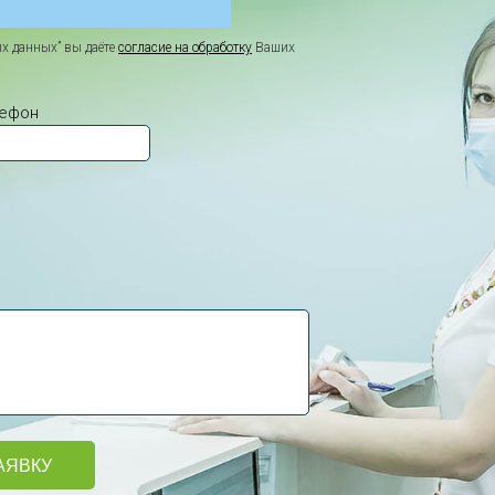
х данных” вы даёте
согласие на обработку
Ваших
лефон
АЯВКУ