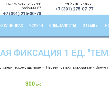
пр. им. Красноярский
ул. Ястынская, 6Г
О клиниках
рабочий, 87
+7 (391)
275-07-77
+7 (391)
215-30-70
Услуги
Специалисты
О КЛИНИКАХ
УСЛУГИ
СПЕЦИАЛИСТЫ
ОТЗЫВЫ
Н
Отзывы
Новости
Я ФИКСАЦИЯ 1 ЕД. "ТЕ
ртопедическое отделение
»
Несъемное протезирование
» Временн
300
руб