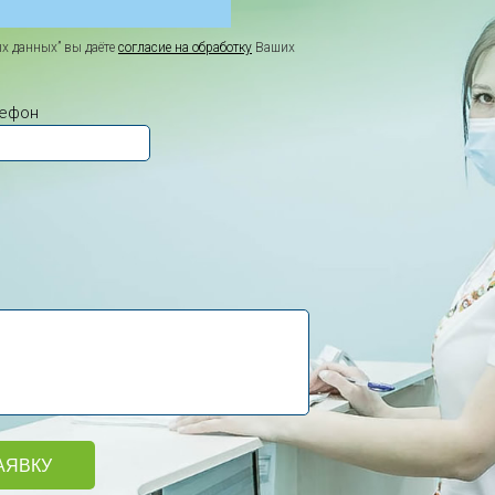
х данных” вы даёте
согласие на обработку
Ваших
лефон
АЯВКУ