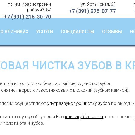
пр. им. Красноярский
ул. Ястынская, 6Г
О клиниках
рабочий, 87
+7 (391)
275-07-77
+7 (391)
215-30-70
Услуги
Специалисты
О КЛИНИКАХ
УСЛУГИ
СПЕЦИАЛИСТЫ
ОТЗЫВЫ
Н
Отзывы
Новости
ОВАЯ ЧИСТКА ЗУБОВ В 
ненный и полностью безопасный метод чистки зубов.
 снятие твердых известняковых отложений (зубных камней).
тологии осуществляют
ультразвуковую чистку зубов
по выгодны
томатологу в удобную для Вас
клинику Яковлева
, после осмот
полоти рта и зубов.