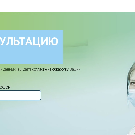
СУЛЬТАЦИЮ
х данных” вы даёте
согласие на обработку
Ваших
лефон